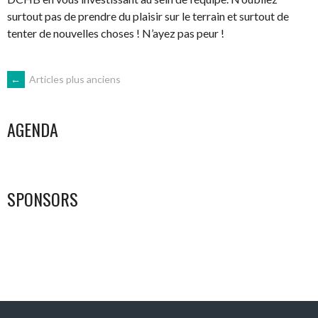
surtout pas de prendre du plaisir sur le terrain et surtout de
tenter de nouvelles choses ! N’ayez pas peur !
NAVIGATION
←
Articles plus anciens
DES
AGENDA
ARTICLES
SPONSORS