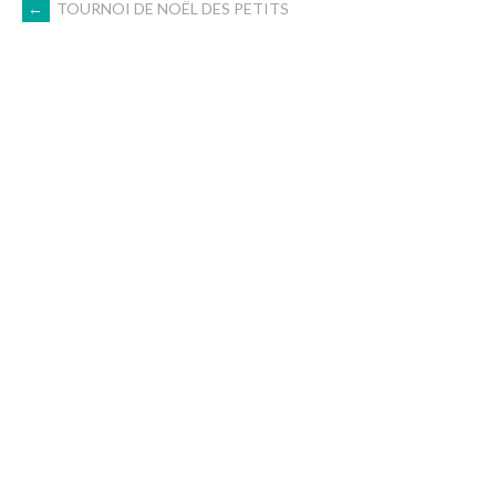
NAVIGATION
←
TOURNOI DE NOËL DES PETITS
DES
ARTICLES