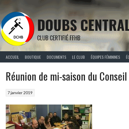
Aller
au
contenu
DOUBS CENTRA
CLUB CERTIFIÉ FFHB
ACCUEIL
BOUTIQUE
DOCUMENTS
LE CLUB
ÉQUIPES FÉMININES
É
Réunion de mi-saison du Conseil 
7 janvier 2019