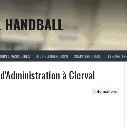
L HANDBALL
QUIPES MASCULINES
EQUIPE JEUNE/CORPO
COMMISSON TECH.
LES ARBITR
d'Administration à Clerval
Informations