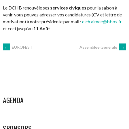
Le DCHB renouvèle ses
services civiques
pour la saison à
venir, vous pouvez adresser vos candidatures (CV et lettre de
motivation) à notre présidente par mail :
eich.aimee@bbox.fr
et ceci jusqu'au
11 Août
.
NAVIGATION
←
EUROFEST
Assemblée Générale
→
DES
ARTICLES
AGENDA
SPONSORS