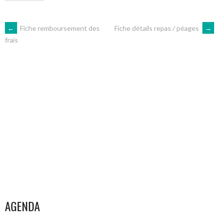
NAVIGATION
←
Fiche remboursement des
Fiche détails repas / péages
→
frais
DES
ARTICLES
AGENDA