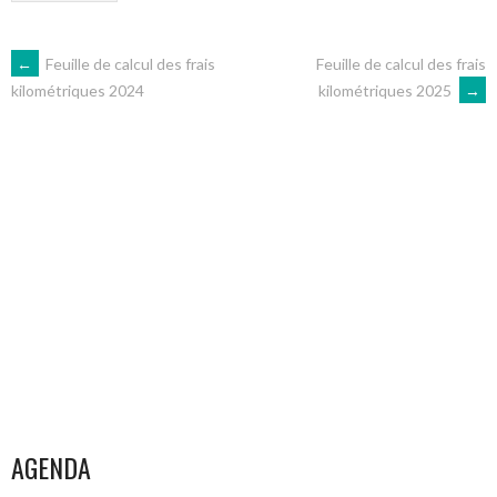
NAVIGATION
←
Feuille de calcul des frais
Feuille de calcul des frais
kilométriques 2025
→
kilométriques 2024
DES
ARTICLES
AGENDA