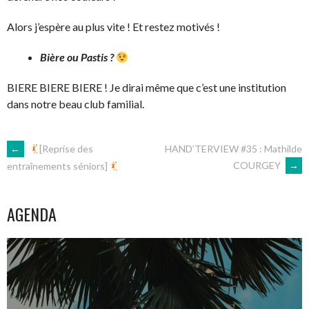
Alors j’espère au plus vite ! Et restez motivés !
Bière ou Pastis ?
BIERE BIERE BIERE ! Je dirai même que c’est une institution
dans notre beau club familial.
NAVIGATION
←
[Reprise des
HAND’TERVIEW #35 : Mathilde
COURGEY
→
entraînements séniors]
DES
AGENDA
ARTICLES