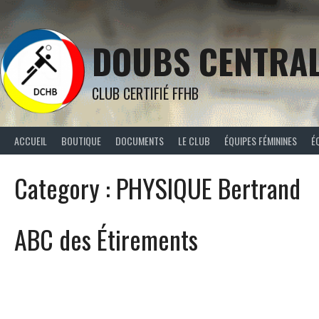
Aller
au
contenu
DOUBS CENTRA
CLUB CERTIFIÉ FFHB
ACCUEIL
BOUTIQUE
DOCUMENTS
LE CLUB
ÉQUIPES FÉMININES
É
Category :
PHYSIQUE Bertrand
ABC des Étirements